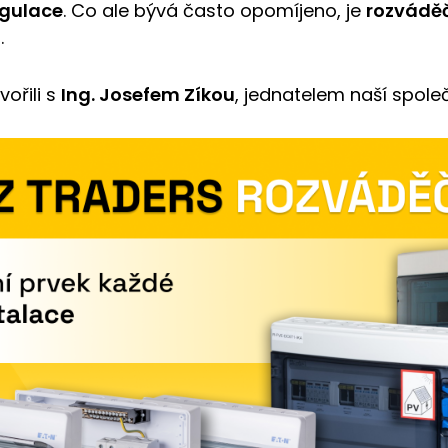
egulace
. Co ale bývá často opomíjeno, je
rozvádě
.
ořili s
Ing. Josefem Zíkou
, jednatelem naší společ