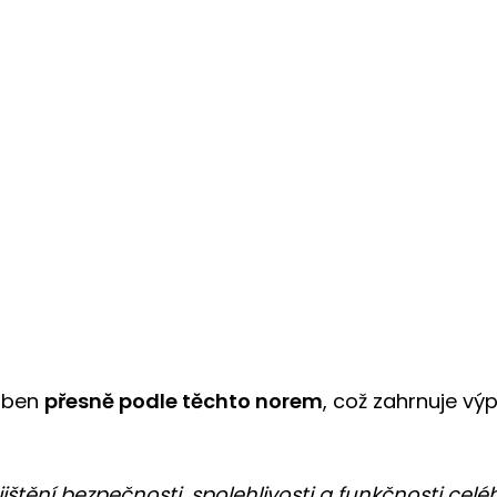
roben
přesně podle těchto norem
, což zahrnuje vý
ištění bezpečnosti, spolehlivosti a funkčnosti cel