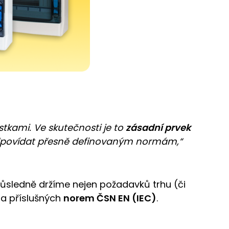
istkami. Ve skutečnosti je to
zásadní prvek
 odpovídat přesně definovaným normám,“
důsledně držíme nejen požadavků trhu (či
a příslušných
norem ČSN EN (IEC)
.