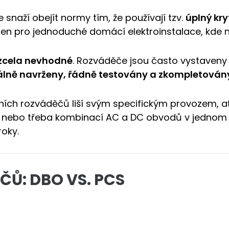
 snaží obejít normy tím, že používají tzv.
úplný kry
n pro jednoduché domácí elektroinstalace, kde ne
zcela nevhodné
. Rozváděče jsou často vystaveny
álně navrženy, řádně testovány a zkompletován
ch rozváděčů liší svým specifickým provozem, ať 
V nebo třeba kombinací AC a DC obvodů v jednom r
oky.
Ů: DBO VS. PCS