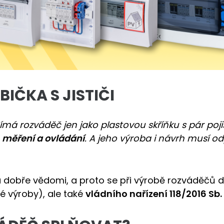
IČKA S JISTIČI
vnímá rozváděč jen jako plastovou skříňku s pár poj
í, měření a ovládání
. A jeho výroba i návrh musí
u dobře vědomi, a proto se při výrobě rozváděčů 
é výroby), ale také
vládního nařízení 118/2016 Sb.