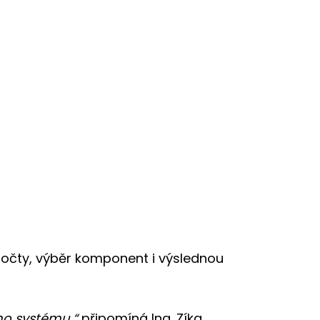
počty, výběr komponent i výslednou
ého systému,“
připomíná Ing. Zíka.