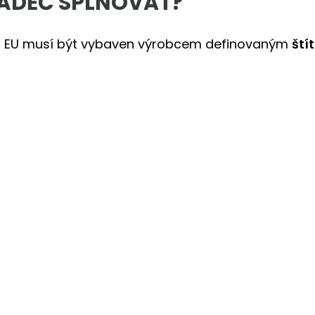
ÁDĚČ SPLŇOVAT?
o EU musí být vybaven výrobcem definovaným
ští