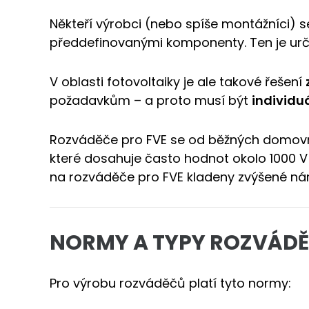
Někteří výrobci (nebo spíše montážníci) se
předdefinovanými komponenty. Ten je urče
V oblasti fotovoltaiky je ale takové řešení
požadavkům – a proto musí být
individu
Rozváděče pro FVE se od běžných domovní
které dosahuje často hodnot okolo 1000 
na rozváděče pro FVE kladeny zvýšené nár
NORMY A TYPY ROZVÁDĚČ
Pro výrobu rozváděčů platí tyto normy: