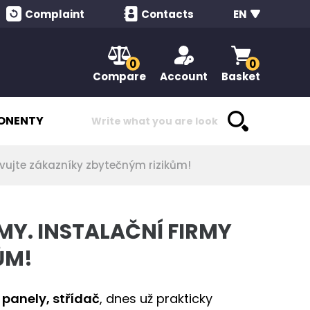
Complaint
Contacts
EN
0
0
Compare
Account
Basket
ONENTY
avujte zákazníky zbytečným rizikům!
Y. INSTALAČNÍ FIRMY
ŮM!
 panely, střídač
, dnes už prakticky