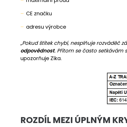
maximální proud
CE značku
adresu výrobce
„Pokud štítek chybí, nesplňuje rozváděč 
odpovědnost
. Přitom se často setkávám s
upozorňuje Zíka.
ROZDÍL MEZI ÚPLNÝM K