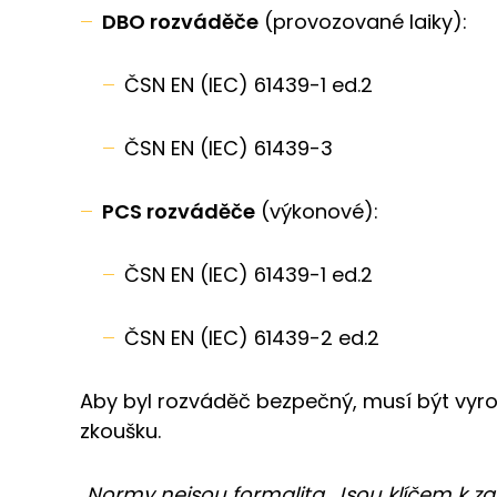
DBO rozváděče
(provozované laiky):
ČSN EN (IEC) 61439-1 ed.2
ČSN EN (IEC) 61439-3
PCS rozváděče
(výkonové):
ČSN EN (IEC) 61439-1 ed.2
ČSN EN (IEC) 61439-2 ed.2
Aby byl rozváděč bezpečný, musí být vy
zkoušku.
„Normy nejsou formalita. Jsou klíčem k zaj