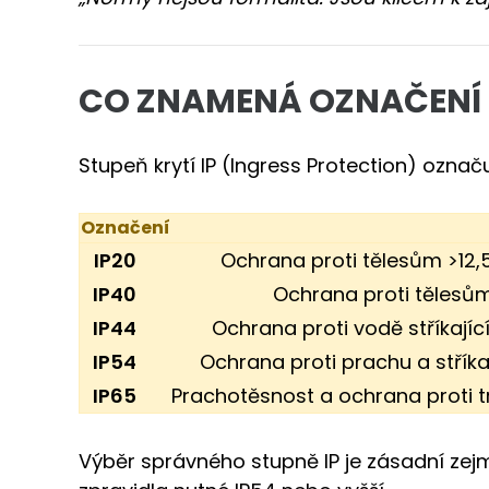
CO ZNAMENÁ OZNAČENÍ 
Stupeň krytí IP (Ingress Protection) označu
Označení
IP20
Ochrana proti tělesům >12,
IP40
Ochrana proti tělesům
IP44
Ochrana proti vodě stříkajíc
IP54
Ochrana proti prachu a stříkaj
IP65
Prachotěsnost a ochrana proti t
Výběr správného stupně IP je zásadní zejm