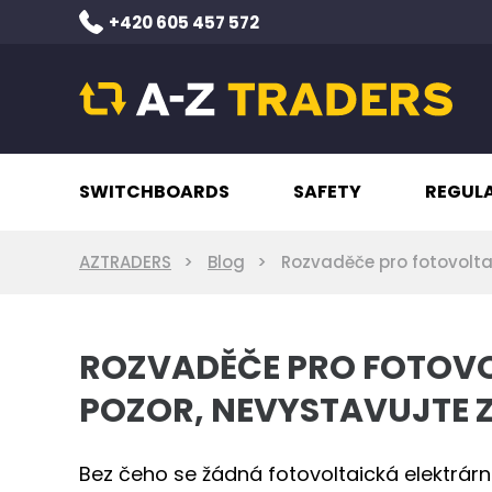
+420 605 457 572
SWITCHBOARDS
SAFETY
REGUL
AZTRADERS
Blog
Rozvaděče pro fotovolta
ROZVADĚČE PRO FOTOVO
POZOR, NEVYSTAVUJTE 
Bez čeho se žádná fotovoltaická elektrár