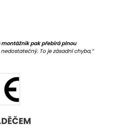
o montážník pak přebírá plnou
e nedostatečný. To je zásadní chyba,“
VÁDĚČEM