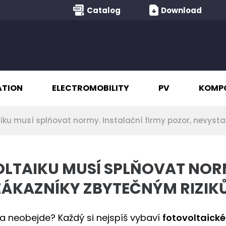
Catalog
Download
ATION
ELECTROMOBILITY
PV
KOMP
iku musí splňovat normy. Instalační firmy pozor, nevyst
LTAIKU MUSÍ SPLŇOVAT NORM
ZÁKAZNÍKY ZBYTEČNÝM RIZIK
na neobejde? Každý si nejspíš vybaví
fotovoltaické