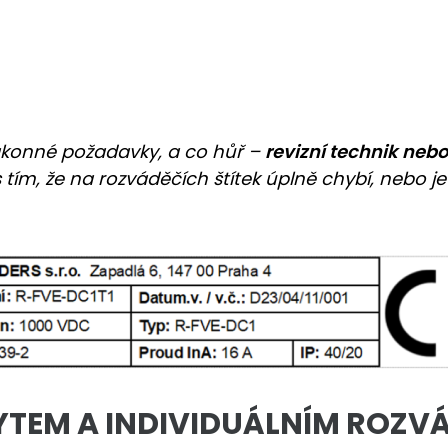
zákonné požadavky, a co hůř –
revizní technik neb
 tím, že na rozváděčích štítek úplně chybí, nebo j
RYTEM A INDIVIDUÁLNÍM ROZ