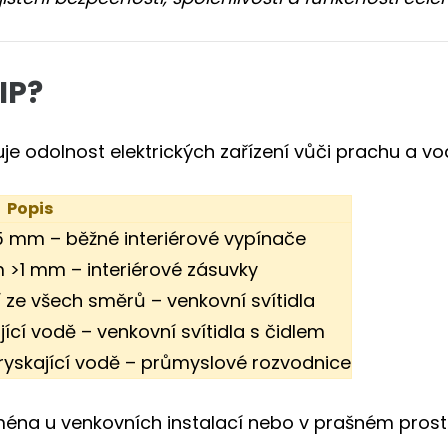
IP?
je odolnost elektrických zařízení vůči prachu a vod
Popis
5 mm – běžné interiérové vypínače
 >1 mm – interiérové zásuvky
í ze všech směrů – venkovní svítidla
ící vodě – venkovní svítidla s čidlem
ryskající vodě – průmyslové rozvodnice
éna u venkovních instalací nebo v prašném prostře