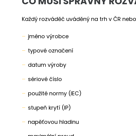
CO MUSÍ SPRÁVNÝ ROZV
Každý rozváděč uváděný na trh v ČR neb
jméno výrobce
typové označení
datum výroby
sériové číslo
použité normy (IEC)
stupeň krytí (IP)
napěťovou hladinu