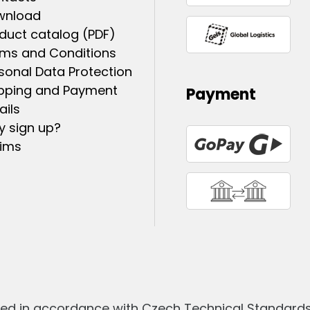
wnload
duct catalog (PDF)
ms and Conditions
sonal Data Protection
pping and Payment
Payment
ails
 sign up?
ims
ed in accordance with Czech Technical Standards 