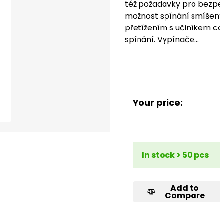
též požadavky pro bezpe
možnost spínání smíšený
přetížením s učiníkem co
spínání. Vypínače…
Your price:
In stock > 50 pcs
Add to
Compare