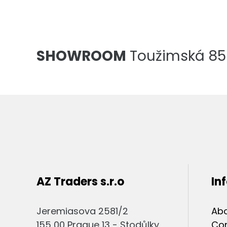
SHOWROOM
Toužimská 856
AZ Traders s.r.o
In
Jeremiasova 2581/2
Abo
155 00 Prague 13 - Stodůlky
Co