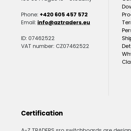
Do
Phone:
+420 605 457 572
Pro
Email:
info@aztraders.eu
Ter
Per
ID: 07462522
Shi
VAT number: CZ07462522
Det
Why
Cla
Certification
A-Z TRADERS sro switchboards are design