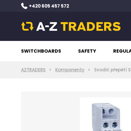
+420 605 457 572
SWITCHBOARDS
SAFETY
REGUL
AZTRADERS
Komponenty
Svodič přepětí 