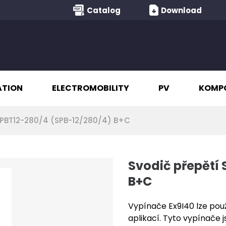
Catalog
Download
ATION
ELECTROMOBILITY
PV
KOMP
SPBT12-280/4 (SPB-12/280/4) B+C
Svodič přepětí
B+C
Vypínače Ex9I40 lze použ
aplikací. Tyto vypínače 