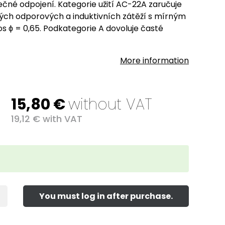
čné odpojení. Kategorie užití AC-22A zaručuje
ch odporových a induktivních zátěží s mírným
s ϕ = 0,65. Podkategorie A dovoluje časté
More information
15,80
€
without VAT
19,12
€
with VAT
You must log in after purchase.