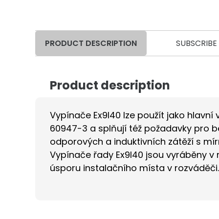
PRODUCT DESCRIPTION
SUBSCRIBE
Product description
Vypínače Ex9I40 lze použít jako hlavní 
60947-3 a splňují též požadavky pro 
odporových a induktivních zátěží s mír
Vypínače řady Ex9I40 jsou vyráběny v 
úsporu instalačního místa v rozváděči.