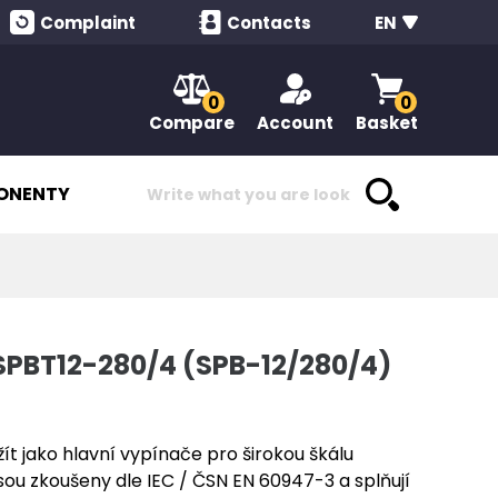
Complaint
Contacts
EN
0
0
Compare
Account
Basket
ONENTY
 SPBT12-280/4 (SPB-12/280/4)
ít jako hlavní vypínače pro širokou škálu
jsou zkoušeny dle IEC / ČSN EN 60947-3 a splňují