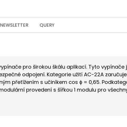
 NEWSLETTER
QUERY
vypínače pro širokou škálu aplikací. Tyto vypínače
bezpečné odpojení. Kategorie užití AC-22A zaruču
ným přetížením s učiníkem cos ϕ = 0,65. Podkatego
modulární provedení s šířkou 1 modulu pro všechny