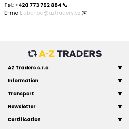
Tel.:
+420 773 792 884
📞
E-mail:
obchod@aztraders.cz
✉️
AZ Traders s.r.o
Information
Transport
Newsletter
Certification