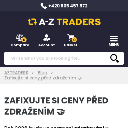
+420 605 457 572
0
0
MENU
Compare
Account
Basket
AZTRADERS
Blog
Zafixujte si ceny před zdražením 🤝
ZAFIXUJTE SI CENY PŘED
ZDRAŽENÍM 🤝