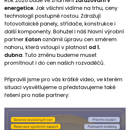
Rok 2026 bude ve znamení
zdražování v
energetice
.
Jak všichni vidíme na trhu, ceny
technologií postupně rostou.
Zdražují
fotovoltaické panely, střídače, konstrukce i
další komponenty.
Bohužel i náš hlavní výrobní
partner
Eaton
oznámil úpravu cen směrem
nahoru, která vstoupí v platnost
od 1.
dubna
.
Tuto změnu budeme muset
promítnout i do cen našich rozvaděčů.
Připravili jsme pro vás krátké video, ve kterém
situaci vysvětlujeme a představujeme také
řešení pro naše partnery: